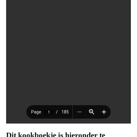
Dit kookboekje is hieronder te