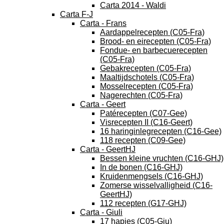
Carta 2014 - Waldi
Carta F-J
Carta - Frans
Aardappelrecepten (C05-Fra)
Brood- en eirecepten (C05-Fra)
Fondue- en barbecuerecepten
(C05-Fra)
Gebakrecepten (C05-Fra)
Maaltijdschotels (C05-Fra)
Mosselrecepten (C05-Fra)
Nagerechten (C05-Fra)
Carta - Geert
Patérecepten (C07-Gee)
Visrecepten II (C16-Geert)
16 haringinlegrecepten (C16-Gee)
118 recepten (C09-Gee)
Carta - GeertHJ
Bessen kleine vruchten (C16-GHJ)
In de bonen (C16-GHJ)
Kruidenmengsels (C16-GHJ)
Zomerse wisselvalligheid (C16-
GeertHJ)
112 recepten (G17-GHJ)
Carta - Giuli
17 hapjes (C05-Giu)