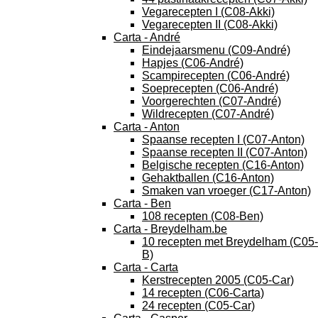
Vegarecepten I (C08-Akki)
Vegarecepten II (C08-Akki)
Carta - André
Eindejaarsmenu (C09-André)
Hapjes (C06-André)
Scampirecepten (C06-André)
Soeprecepten (C06-André)
Voorgerechten (C07-André)
Wildrecepten (C07-André)
Carta - Anton
Spaanse recepten I (C07-Anton)
Spaanse recepten II (C07-Anton)
Belgische recepten (C16-Anton)
Gehaktballen (C16-Anton)
Smaken van vroeger (C17-Anton)
Carta - Ben
108 recepten (C08-Ben)
Carta - Breydelham.be
10 recepten met Breydelham (C05-
B)
Carta - Carta
Kerstrecepten 2005 (C05-Car)
14 recepten (C06-Carta)
24 recepten (C05-Car)