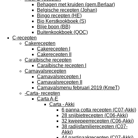
Behagen met kruiden (gem.Berlaar)
Belgische recepten (Johan)
Bingo recepten (HE)
Bio Kerstkookboek (S)
Blije boon (BB)
Buitenkookboek (QOC)
C-recepten
Cakerecepten
Cakerecepten I
Cakerecepten II
Caraïbische recepten
Caraïbische recepten I
Carnavalsrecepten
Carnavalsrecepten I
Carnavalsrecepten II
Carnavalsmenu februari 2019 (KmeT)
-Carta- recepten
Carta A-E
Carta - Akki
6 panna cotta recepten (C07-Akki)
28 snijbietrecepten (C06-Akki)
32 kweepeerrecepten (C06-Akki)
38 radijsfamilierecepten (C07-
Akki)
44 pastinaakrecepten (C07-Akki)