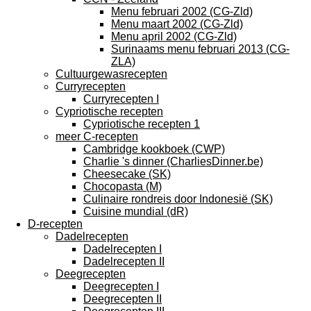
Menu februari 2002 (CG-Zld)
Menu maart 2002 (CG-Zld)
Menu april 2002 (CG-Zld)
Surinaams menu februari 2013 (CG-
ZLA)
Cultuurgewasrecepten
Curryrecepten
Curryrecepten I
Cypriotische recepten
Cypriotische recepten 1
meer C-recepten
Cambridge kookboek (CWP)
Charlie 's dinner (CharliesDinner.be)
Cheesecake (SK)
Chocopasta (M)
Culinaire rondreis door Indonesië (SK)
Cuisine mundial (dR)
D-recepten
Dadelrecepten
Dadelrecepten I
Dadelrecepten II
Deegrecepten
Deegrecepten I
Deegrecepten II