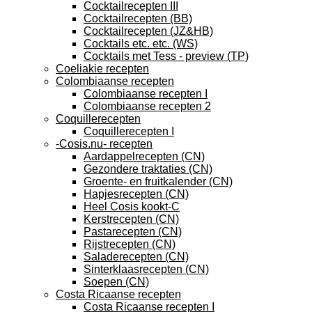
Cocktailrecepten III
Cocktailrecepten (BB)
Cocktailrecepten (JZ&HB)
Cocktails etc. etc. (WS)
Cocktails met Tess - preview (TP)
Coeliakie recepten
Colombiaanse recepten
Colombiaanse recepten I
Colombiaanse recepten 2
Coquillerecepten
Coquillerecepten I
-Cosis.nu- recepten
Aardappelrecepten (CN)
Gezondere traktaties (CN)
Groente- en fruitkalender (CN)
Hapjesrecepten (CN)
Heel Cosis kookt-C
Kerstrecepten (CN)
Pastarecepten (CN)
Rijstrecepten (CN)
Saladerecepten (CN)
Sinterklaasrecepten (CN)
Soepen (CN)
Costa Ricaanse recepten
Costa Ricaanse recepten I