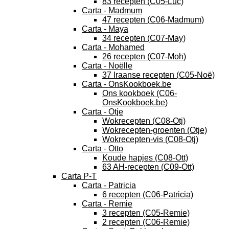
83 recepten (C05-Luc)
Carta - Madmum
47 recepten (C06-Madmum)
Carta - Maya
34 recepten (C07-May)
Carta - Mohamed
26 recepten (C07-Moh)
Carta - Noëlle
37 Iraanse recepten (C05-Noë)
Carta - OnsKookboek.be
Ons kookboek (C06-
OnsKookboek.be)
Carta - Otje
Wokrecepten (C08-Otj)
Wokrecepten-groenten (Otje)
Wokrecepten-vis (C08-Otj)
Carta - Otto
Koude hapjes (C08-Ott)
63 AH-recepten (C09-Ott)
Carta P-T
Carta - Patricia
6 recepten (C06-Patricia)
Carta - Remie
3 recepten (C05-Remie)
2 recepten (C06-Remie)