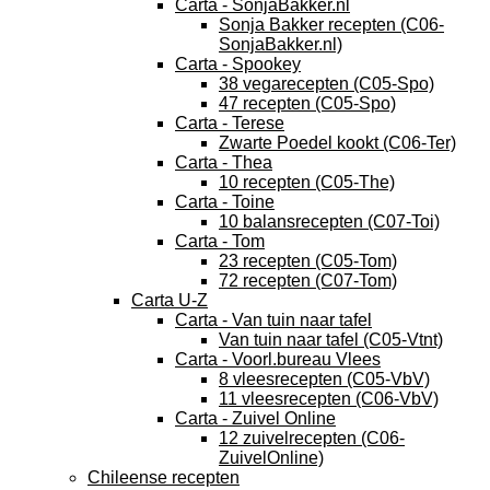
Carta - SonjaBakker.nl
Sonja Bakker recepten (C06-
SonjaBakker.nl)
Carta - Spookey
38 vegarecepten (C05-Spo)
47 recepten (C05-Spo)
Carta - Terese
Zwarte Poedel kookt (C06-Ter)
Carta - Thea
10 recepten (C05-The)
Carta - Toine
10 balansrecepten (C07-Toi)
Carta - Tom
23 recepten (C05-Tom)
72 recepten (C07-Tom)
Carta U-Z
Carta - Van tuin naar tafel
Van tuin naar tafel (C05-Vtnt)
Carta - Voorl.bureau Vlees
8 vleesrecepten (C05-VbV)
11 vleesrecepten (C06-VbV)
Carta - Zuivel Online
12 zuivelrecepten (C06-
ZuivelOnline)
Chileense recepten