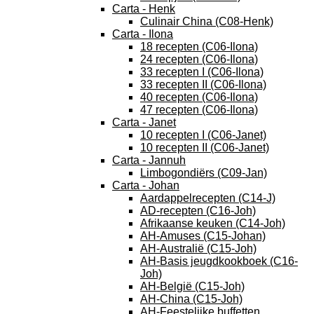
Carta - Henk
Culinair China (C08-Henk)
Carta - Ilona
18 recepten (C06-Ilona)
24 recepten (C06-Ilona)
33 recepten I (C06-Ilona)
33 recepten II (C06-Ilona)
40 recepten (C06-Ilona)
47 recepten (C06-Ilona)
Carta - Janet
10 recepten I (C06-Janet)
10 recepten II (C06-Janet)
Carta - Jannuh
Limbogondiërs (C09-Jan)
Carta - Johan
Aardappelrecepten (C14-J)
AD-recepten (C16-Joh)
Afrikaanse keuken (C14-Joh)
AH-Amuses (C15-Johan)
AH-Australië (C15-Joh)
AH-Basis jeugdkookboek (C16-
Joh)
AH-België (C15-Joh)
AH-China (C15-Joh)
AH-Feestelijke buffetten