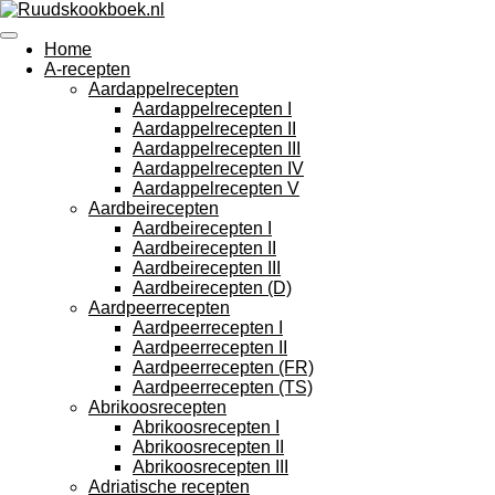
Ga
direct
Home
naar
A-recepten
de
Aardappelrecepten
hoofdinhoud
Aardappelrecepten I
Aardappelrecepten II
Aardappelrecepten III
Aardappelrecepten IV
Aardappelrecepten V
Aardbeirecepten
Aardbeirecepten I
Aardbeirecepten II
Aardbeirecepten III
Aardbeirecepten (D)
Aardpeerrecepten
Aardpeerrecepten I
Aardpeerrecepten II
Aardpeerrecepten (FR)
Aardpeerrecepten (TS)
Abrikoosrecepten
Abrikoosrecepten I
Abrikoosrecepten II
Abrikoosrecepten III
Adriatische recepten