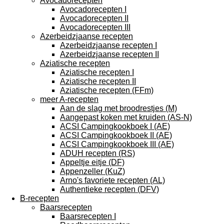
Avocadorecepten
Avocadorecepten I
Avocadorecepten II
Avocadorecepten III
Azerbeidzjaanse recepten
Azerbeidzjaanse recepten I
Azerbeidzjaanse recepten II
Aziatische recepten
Aziatische recepten I
Aziatische recepten II
Aziatische recepten (FFm)
meer A-recepten
Aan de slag met broodrestjes (M)
Aangepast koken met kruiden (AS-N)
ACSI Campingkookboek I (AE)
ACSI Campingkookboek II (AE)
ACSI Campingkookboek III (AE)
ADUH recepten (RS)
Appeltje eitje (DF)
Appenzeller (KuZ)
Arno's favoriete recepten (AL)
Authentieke recepten (DFV)
B-recepten
Baarsrecepten
Baarsrecepten I