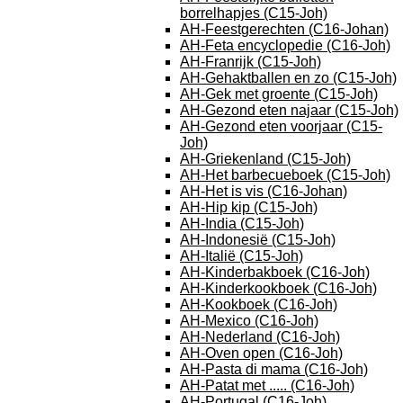
borrelhapjes (C15-Joh)
AH-Feestgerechten (C16-Johan)
AH-Feta encyclopedie (C16-Joh)
AH-Franrijk (C15-Joh)
AH-Gehaktballen en zo (C15-Joh)
AH-Gek met groente (C15-Joh)
AH-Gezond eten najaar (C15-Joh)
AH-Gezond eten voorjaar (C15-
Joh)
AH-Griekenland (C15-Joh)
AH-Het barbecueboek (C15-Joh)
AH-Het is vis (C16-Johan)
AH-Hip kip (C15-Joh)
AH-India (C15-Joh)
AH-Indonesië (C15-Joh)
AH-Italië (C15-Joh)
AH-Kinderbakboek (C16-Joh)
AH-Kinderkookboek (C16-Joh)
AH-Kookboek (C16-Joh)
AH-Mexico (C16-Joh)
AH-Nederland (C16-Joh)
AH-Oven open (C16-Joh)
AH-Pasta di mama (C16-Joh)
AH-Patat met ..... (C16-Joh)
AH-Portugal (C16-Joh)