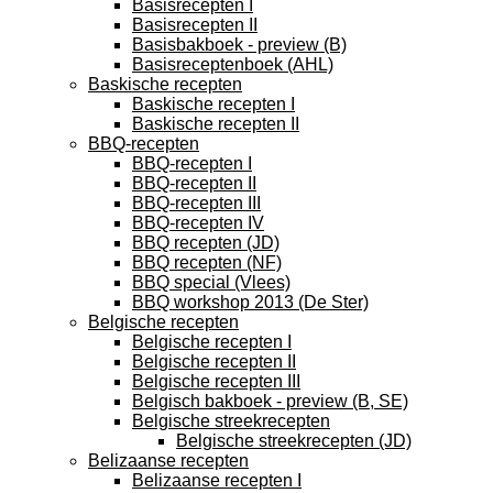
Basisrecepten I
Basisrecepten II
Basisbakboek - preview (B)
Basisreceptenboek (AHL)
Baskische recepten
Baskische recepten I
Baskische recepten II
BBQ-recepten
BBQ-recepten I
BBQ-recepten II
BBQ-recepten III
BBQ-recepten IV
BBQ recepten (JD)
BBQ recepten (NF)
BBQ special (Vlees)
BBQ workshop 2013 (De Ster)
Belgische recepten
Belgische recepten I
Belgische recepten II
Belgische recepten III
Belgisch bakboek - preview (B, SE)
Belgische streekrecepten
Belgische streekrecepten (JD)
Belizaanse recepten
Belizaanse recepten I