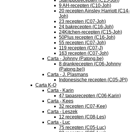
Stamppotrecepten (C15-Joh)
9 AH-recepten (C10-Joh)
20 recepten Ainsley Harriott (C14-
Joh)
23 recepten (C07-Joh)
24 bakrecepten (C16-Joh)
24Kitchen-recepten (C15-Joh)
50Plus recepten (C16-Joh)
55 recepten (C07-Joh)
119 recepten (C07-J)
163 recepten (C07-Joh)
Carta - Johnny (Patong.be)
8 drankrecepten (C06-Johnny
(Patong.be))
Carta - J. Plasmans
Indonesische recepten (C05-JPl)
Carta K-O
Carta - Karin
47 tapasrecepten (C06-Karin)
Carta - Kees
32 recepten (C07-Kee)
Carta - Leszek
12 recepten (C08-Les)
Carta - Luc
75 recepten (C05-Luc)