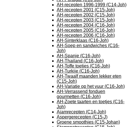
AH-recepten 1996-1999 (C14-Joh)
AH-recepten 2001 (C15-Joh)
AH-recepten 2002 (C15-Joh)
AH-recepten 2003 (C15-Joh)
AH-recepten 2004 (C16-Joh)
AH-recepten 2005 (C16-Joh)
AH-recepten 2006 (C16-Joh)
AH-Sinterklaas (C16-Joh)
AH-Soep en sandwiches (C16-
Joh)
AH-Spanje (C16-Joh)
AH-Thailand (C16-Joh)
AH-Toffe toetjes (C16-Joh)
AH-Turkije (C16-Joh)
AH-Twaalf maanden lekker eten
(C15-Joh)
AH-Variatie op het vuur (C16-Joh)
AH-Verrassend fonduen
gourmetten (C16-Joh)
AH-Zoete taarten en toetjes (C16-
Joh)
Ajamrecepten (C14-Joh)
Aspergerecepten (C15-J)
Groene smoothies (C15-Johan)