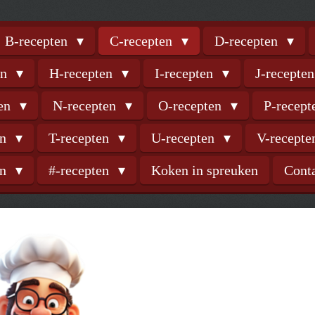
B-recepten
C-recepten
D-recepten
en
H-recepten
I-recepten
J-recepte
ten
N-recepten
O-recepten
P-recep
en
T-recepten
U-recepten
V-recept
en
#-recepten
Koken in spreuken
Cont