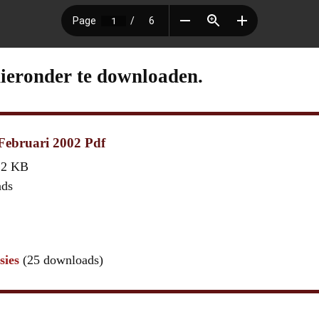
hieronder te downloaden.
Februari 2002 Pdf
,2 KB
ads
sies
(25 downloads)