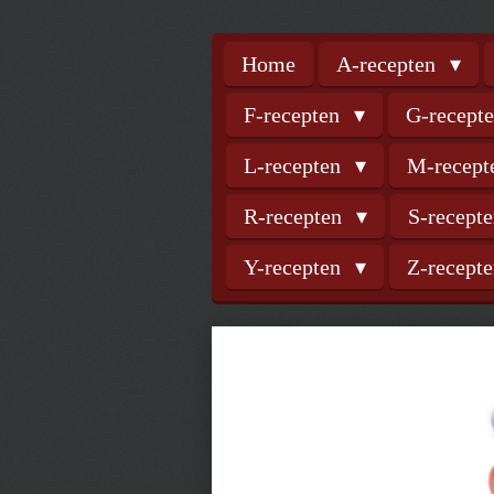
Home
A-recepten
F-recepten
G-recept
L-recepten
M-recep
R-recepten
S-recept
Y-recepten
Z-recept