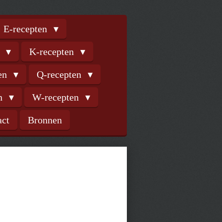
E-recepten
n
K-recepten
ten
Q-recepten
en
W-recepten
act
Bronnen