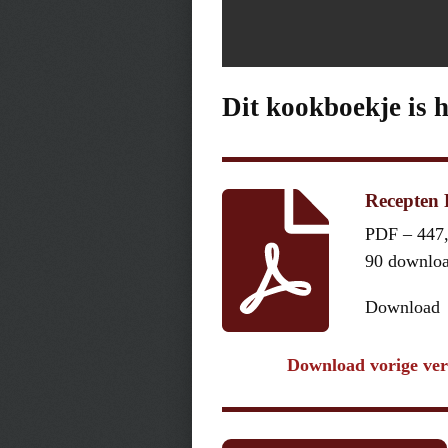
Dit kookboekje is 
Recepten 
PDF – 447
90 downlo
Download
Download vorige ver