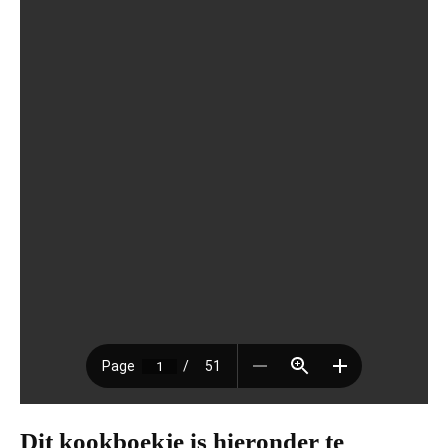
Dit kookboekje is hieronder te