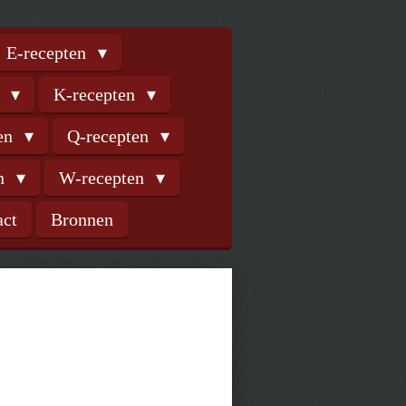
E-recepten
n
K-recepten
ten
Q-recepten
en
W-recepten
act
Bronnen