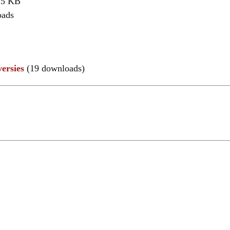
,5 KB
oads
ersies
(19 downloads)