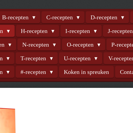
B-recepten
C-recepten
D-recepten
en
H-recepten
I-recepten
J-recepte
ten
N-recepten
O-recepten
P-recep
en
T-recepten
U-recepten
V-recept
en
#-recepten
Koken in spreuken
Cont