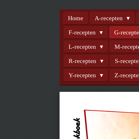
Home
A-recepten
F-recepten
G-recept
L-recepten
M-recep
R-recepten
S-recept
Y-recepten
Z-recept