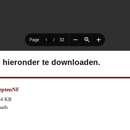
s hieronder te downloaden.
ceptenNF
,4 KB
oads