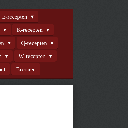
E-recepten
n
K-recepten
ten
Q-recepten
en
W-recepten
act
Bronnen