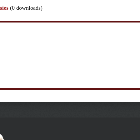
sies
(0 downloads)