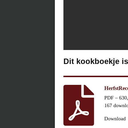
Dit kookboekje i
HerfstRe
PDF – 630
167 downl
Download