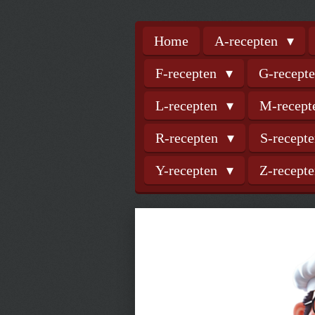
Home
A-recepten
F-recepten
G-recept
L-recepten
M-recep
R-recepten
S-recept
Y-recepten
Z-recept