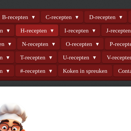
B-recepten
C-recepten
D-recepten
en
H-recepten
I-recepten
J-recepte
ten
N-recepten
O-recepten
P-recep
en
T-recepten
U-recepten
V-recept
en
#-recepten
Koken in spreuken
Cont