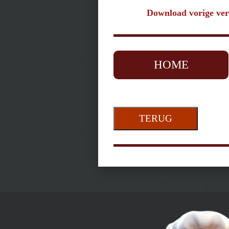
Download vorige ver
HOME
TERUG