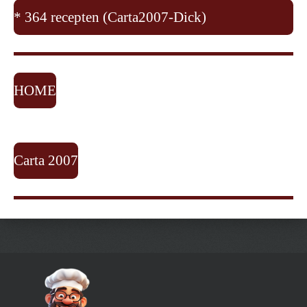
* 364 recepten (Carta2007-Dick)
HOME
Carta 2007