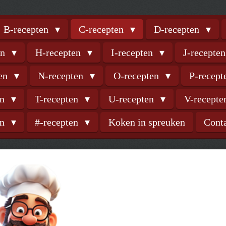
B-recepten
C-recepten
D-recepten
en
H-recepten
I-recepten
J-recepte
ten
N-recepten
O-recepten
P-recep
en
T-recepten
U-recepten
V-recept
en
#-recepten
Koken in spreuken
Cont