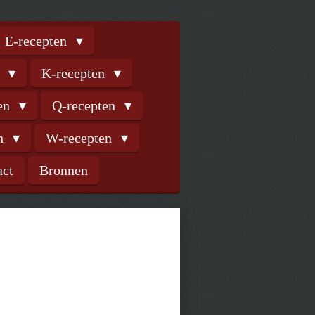
E-recepten
n
K-recepten
ten
Q-recepten
en
W-recepten
act
Bronnen