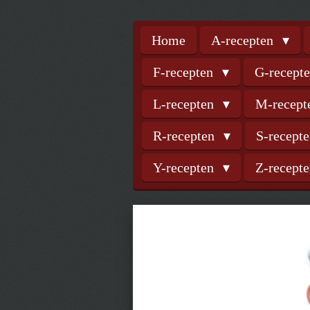
Home
A-recepten
F-recepten
G-recept
L-recepten
M-recep
R-recepten
S-recept
Y-recepten
Z-recept