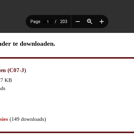
nder te downloaden.
ten (C07-J)
,7 KB
ads
sies
(149 downloads)