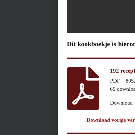
Dit kookboekje is hiero
192 recep
PDF – 805
65 downlo
Download
Download vorige ver