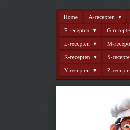
Home
A-recepten
F-recepten
G-recept
L-recepten
M-recep
R-recepten
S-recept
Y-recepten
Z-recept