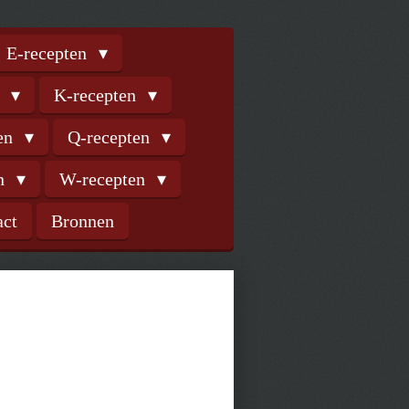
E-recepten
n
K-recepten
ten
Q-recepten
en
W-recepten
act
Bronnen