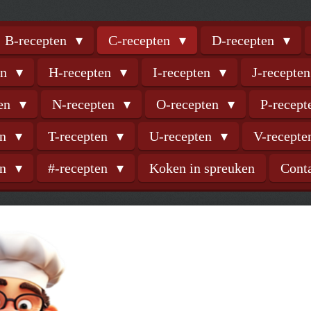
B-recepten
C-recepten
D-recepten
en
H-recepten
I-recepten
J-recepte
ten
N-recepten
O-recepten
P-recep
en
T-recepten
U-recepten
V-recept
en
#-recepten
Koken in spreuken
Cont