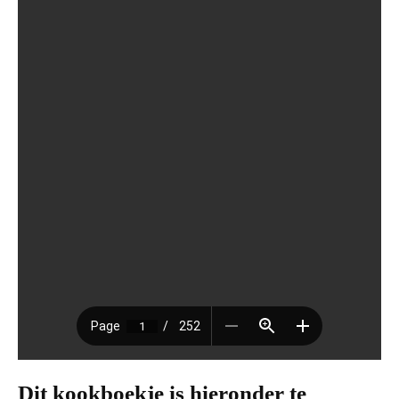
Dit kookboekje is hieronder te