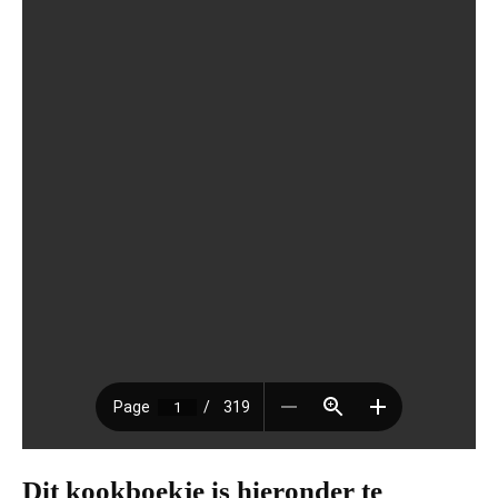
Dit kookboekje is hieronder te