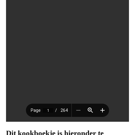
Dit kookboekje is hieronder te