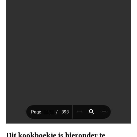
Dit kookboekje is hieronder te