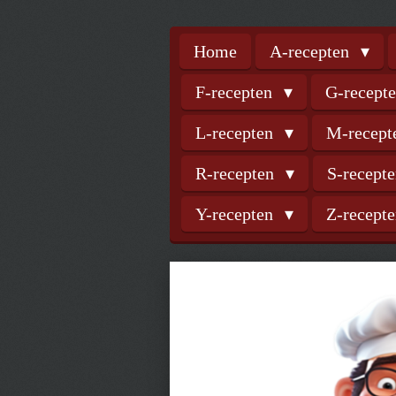
Home
A-recepten
F-recepten
G-recept
L-recepten
M-recep
R-recepten
S-recept
Y-recepten
Z-recept