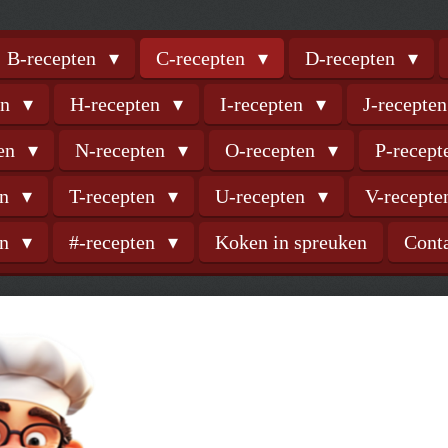
B-recepten
C-recepten
D-recepten
en
H-recepten
I-recepten
J-recepte
ten
N-recepten
O-recepten
P-recep
en
T-recepten
U-recepten
V-recept
en
#-recepten
Koken in spreuken
Cont