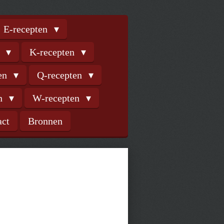
E-recepten
n
K-recepten
ten
Q-recepten
en
W-recepten
act
Bronnen