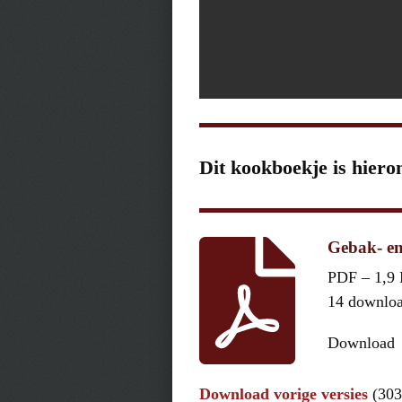
Dit kookboekje is hiero
Gebak- en
PDF – 1,9
14 downlo
Download
Download vorige versies
(303