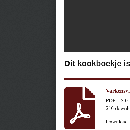
Dit kookboekje i
Varkensvl
PDF – 2,0
216 downl
Download