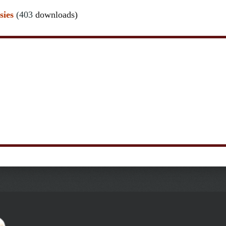
sies
(403
downloads)