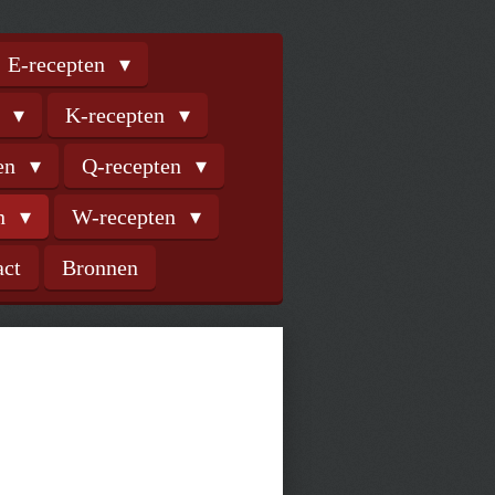
E-recepten
n
K-recepten
ten
Q-recepten
en
W-recepten
act
Bronnen