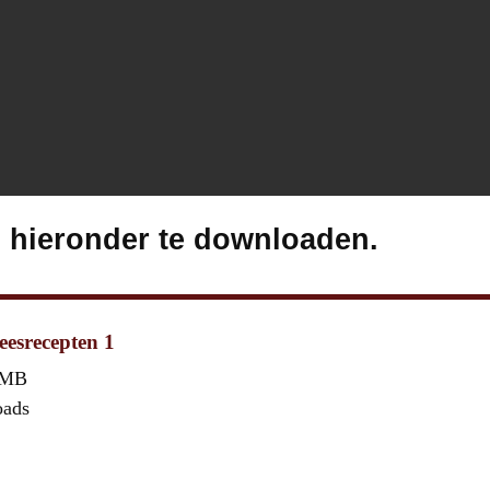
s hieronder te downloaden.
eesrecepten 1
 MB
oads