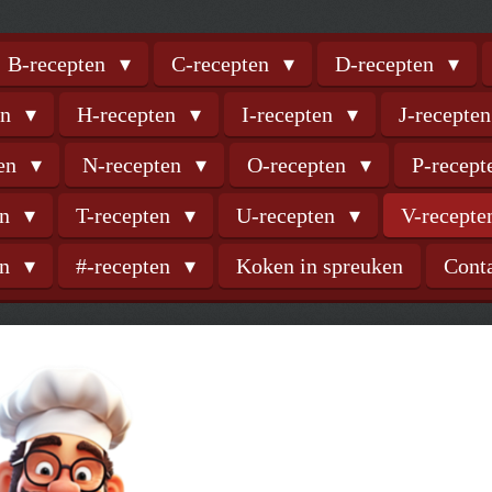
B-recepten
C-recepten
D-recepten
en
H-recepten
I-recepten
J-recepte
ten
N-recepten
O-recepten
P-recep
en
T-recepten
U-recepten
V-recept
en
#-recepten
Koken in spreuken
Cont