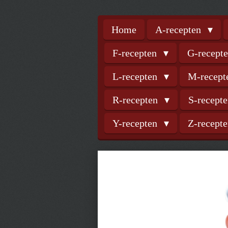
Home
A-recepten
F-recepten
G-recept
L-recepten
M-recep
R-recepten
S-recept
Y-recepten
Z-recept