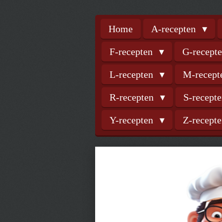
Home
A-recepten
F-recepten
G-recept
L-recepten
M-recep
R-recepten
S-recept
Y-recepten
Z-recept