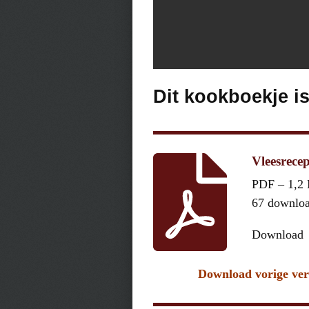
Dit kookboekje i
Vleesrecep
PDF – 1,2
67 downlo
Download
Download vorige ver