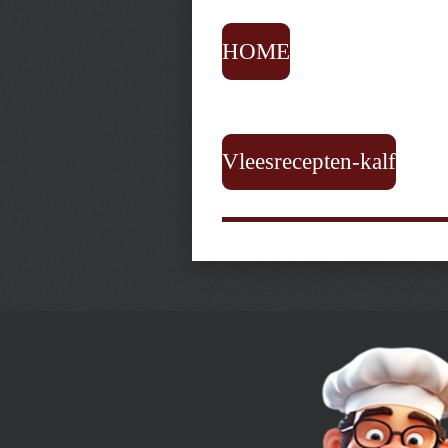
HOME
Vleesrecepten-kalf