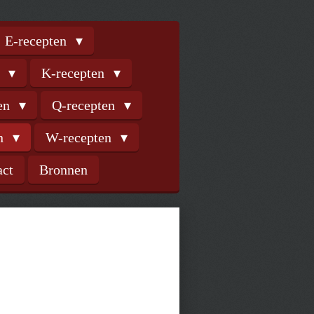
E-recepten
n
K-recepten
ten
Q-recepten
en
W-recepten
act
Bronnen