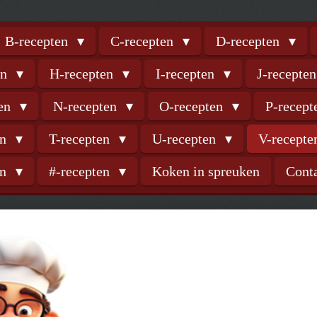
B-recepten
C-recepten
D-recepten
en
H-recepten
I-recepten
J-recepte
ten
N-recepten
O-recepten
P-recep
en
T-recepten
U-recepten
V-recept
en
#-recepten
Koken in spreuken
Cont