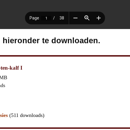
s hieronder te downloaden.
ten-kalf I
 MB
ads
sies
(511 downloads)