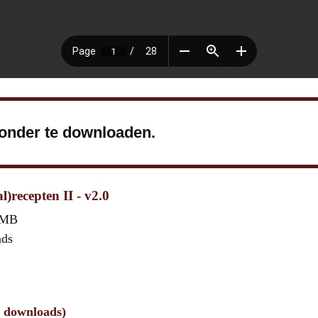
ronder te downloaden.
)recepten II - v2.0
 MB
ads
9 downloads)