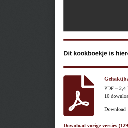
Dit kookboekje is hie
Gehakt(bal
PDF – 2,4
10 downlo
Download
Download vorige versies (12