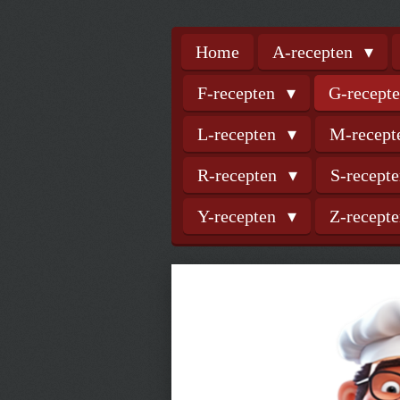
Home
A-recepten
F-recepten
G-recept
L-recepten
M-recep
R-recepten
S-recept
Y-recepten
Z-recept