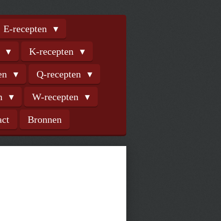
E-recepten
n
K-recepten
ten
Q-recepten
en
W-recepten
act
Bronnen