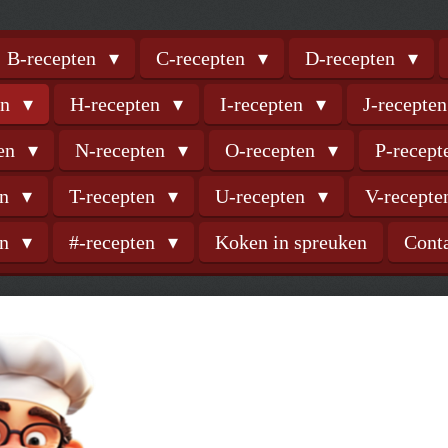
B-recepten
C-recepten
D-recepten
en
H-recepten
I-recepten
J-recepte
ten
N-recepten
O-recepten
P-recep
en
T-recepten
U-recepten
V-recept
en
#-recepten
Koken in spreuken
Cont