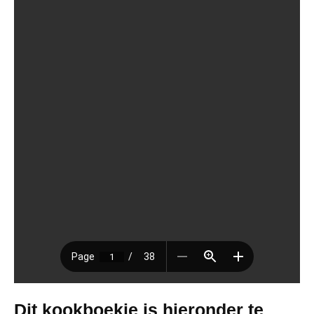
Dit kookboekje is hieronder te