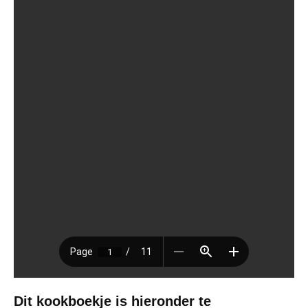
Dit kookboekje is hieronder te