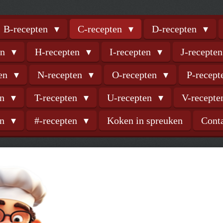
B-recepten
C-recepten
D-recepten
en
H-recepten
I-recepten
J-recepte
ten
N-recepten
O-recepten
P-recep
en
T-recepten
U-recepten
V-recept
en
#-recepten
Koken in spreuken
Cont