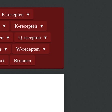
E-recepten
n
K-recepten
ten
Q-recepten
en
W-recepten
act
Bronnen