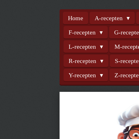
Home
A-recepten
F-recepten
G-recept
L-recepten
M-recep
R-recepten
S-recept
Y-recepten
Z-recept