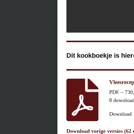
Dit kookboekje is hie
Vleesrece
PDF – 730
8 downloa
Download
Download vorige versies (62