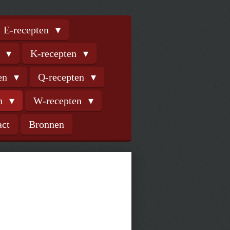
E-recepten
n
K-recepten
ten
Q-recepten
en
W-recepten
act
Bronnen