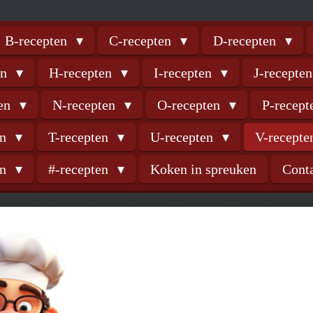
B-recepten
C-recepten
D-recepten
en
H-recepten
I-recepten
J-recepte
ten
N-recepten
O-recepten
P-recep
en
T-recepten
U-recepten
V-recept
en
#-recepten
Koken in spreuken
Cont