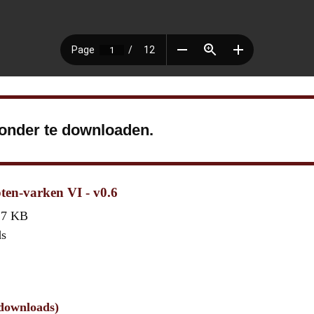
ronder te downloaden.
pten-varken VI - v0.6
,7 KB
ds
 downloads)