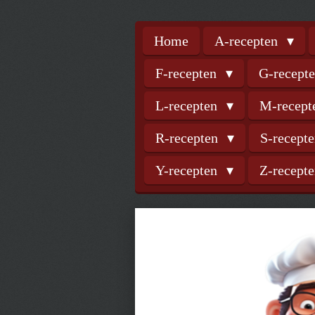
Home
A-recepten
F-recepten
G-recept
L-recepten
M-recep
R-recepten
S-recept
Y-recepten
Z-recept