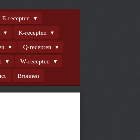
E-recepten
n
K-recepten
ten
Q-recepten
en
W-recepten
act
Bronnen