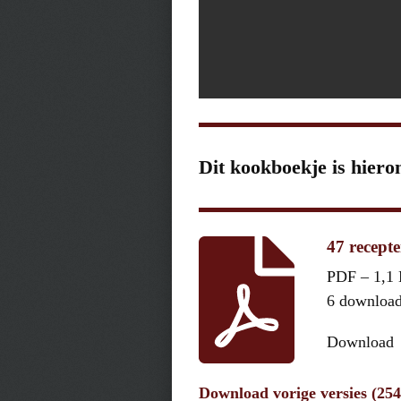
Dit kookboekje is hiero
47 recep
PDF – 1,1
6 downloa
Download
Download vorige versies (25