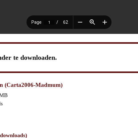
nder te downloaden.
ten (Carta2006-Madmum)
 MB
ds
4downloads)