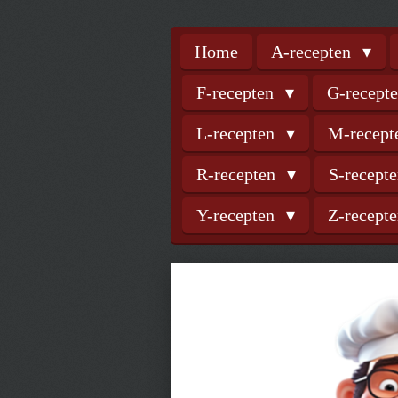
Home
A-recepten
F-recepten
G-recept
L-recepten
M-recep
R-recepten
S-recept
Y-recepten
Z-recept