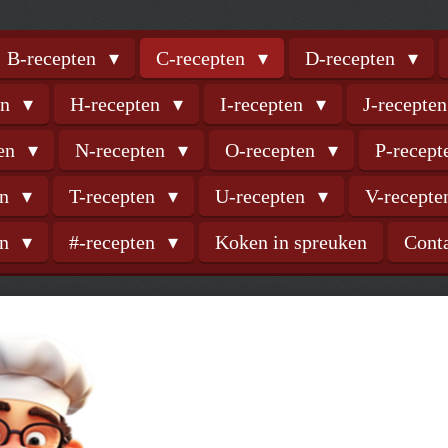
B-recepten
C-recepten
D-recepten
en
H-recepten
I-recepten
J-recepte
ten
N-recepten
O-recepten
P-recep
en
T-recepten
U-recepten
V-recept
en
#-recepten
Koken in spreuken
Cont